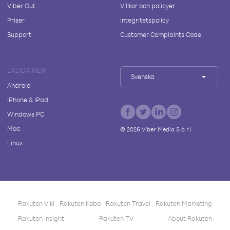
Viber Out
Villkor och policyer
Priser
Integritetspolicy
Support
Customer Complaints Code
LADDA NER
Svenska
Android
iPhone & iPad
Windows PC
Mac
©
2026
Viber Media S.à r.l.
Linux
Rakuten Viki
Rakuten Kobo
Rakuten Travel
Rakuten Marketing
Rakuten Insight
Rakuten TV
About Rakuten