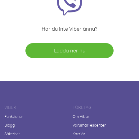
Har du inte Viber ännu?
Ladda ner nu
VIBER
FÖRETAG
Funktioner
Om Viber
Blogg
Varumärkescenter
Säkerhet
Karriär