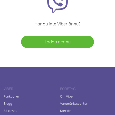
Har du inte Viber ännu?
Ladda ner nu
VIBER
FÖRETAG
Funktioner
Om Viber
Blogg
Varumärkescenter
Säkerhet
Karriär