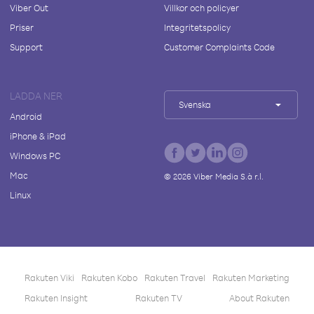
Viber Out
Villkor och policyer
Priser
Integritetspolicy
Support
Customer Complaints Code
LADDA NER
Svenska
Android
iPhone & iPad
Windows PC
Mac
©
2026
Viber Media S.à r.l.
Linux
Rakuten Viki
Rakuten Kobo
Rakuten Travel
Rakuten Marketing
Rakuten Insight
Rakuten TV
About Rakuten