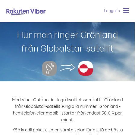
Logga in
Togg
navig
Hur man ringer Grönland
från Globalstar-satellit
Med Viber Out kan du ringa kvalitetssamtal till Grönland
från Globalstar-satellit.
Ring alla nummer i Grönland -
hemtelefon eller mobil! - startar från endast 58.0 ¢ per
minut.
Köp kreditpaket eller en samtalsplan för att få de bästa