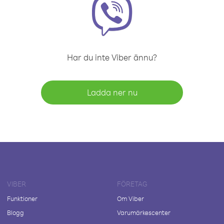
Har du inte Viber ännu?
Ladda ner nu
VIBER
FÖRETAG
Funktioner
Om Viber
Blogg
Varumärkescenter