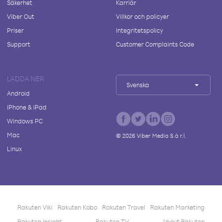
Säkerhet
Karriär
Viber Out
Villkor och policyer
Priser
Integritetspolicy
Support
Customer Complaints Code
LADDA NER
Svenska
Android
iPhone & iPad
Windows PC
Mac
©
2026
Viber Media S.à r.l.
Linux
Rakuten Viki
Rakuten Kobo
Rakuten Travel
Rakuten Marketing
Rakuten Insight
Rakuten TV
About Rakuten