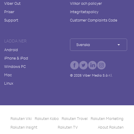
Viber Out
Villkor och policyer
Priser
Integritetspolicy
Support
Customer Complaints Code
LADDA NER
Svenska
Android
iPhone & iPad
Windows PC
Mac
©
2026
Viber Media S.à r.l.
Linux
Rakuten Viki
Rakuten Kobo
Rakuten Travel
Rakuten Marketing
Rakuten Insight
Rakuten TV
About Rakuten