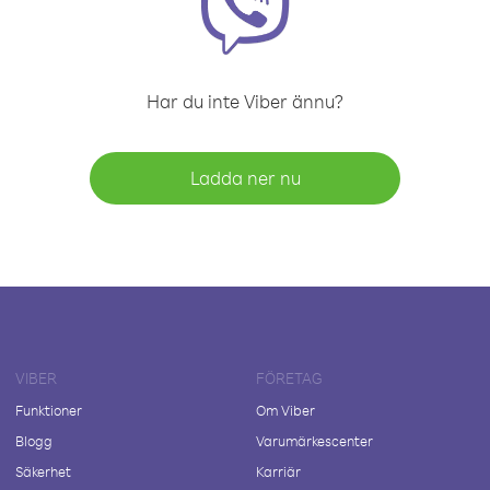
Har du inte Viber ännu?
Ladda ner nu
VIBER
FÖRETAG
Funktioner
Om Viber
Blogg
Varumärkescenter
Säkerhet
Karriär