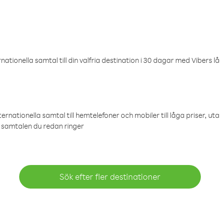
ationella samtal till din valfria destination i 30 dagar med Vibers lå
ternationella samtal till hemtelefoner och mobiler till låga priser, ut
samtalen du redan ringer
Sök efter fler destinationer