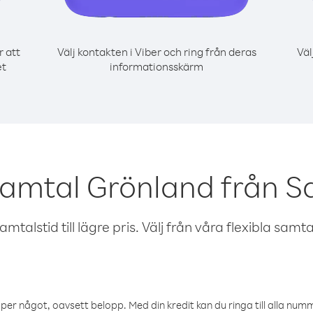
r att
Välj kontakten i Viber och ring från deras
Väl
et
informationsskärm
samtal Grönland från Sa
talstid till lägre pris. Välj från våra flexibla samtals
öper något, oavsett belopp. Med din kredit kan du ringa till alla numme