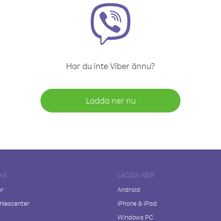
Har du inte Viber ännu?
Ladda ner nu
AG
LADDA NER
er
Android
kescenter
iPhone & iPad
Windows PC