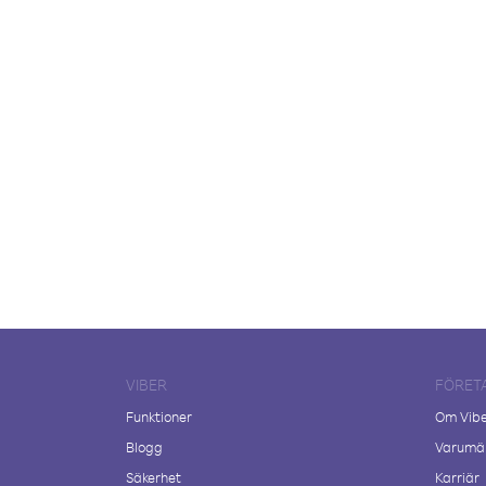
VIBER
FÖRET
Funktioner
Om Vib
Blogg
Varumär
Säkerhet
Karriär