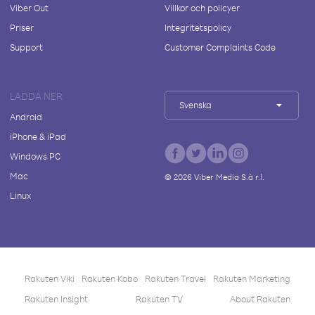
Viber Out
Villkor och policyer
Priser
Integritetspolicy
Support
Customer Complaints Code
LADDA NER
Svenska
Android
iPhone & iPad
Windows PC
Mac
©
2026
Viber Media S.à r.l.
Linux
Rakuten Viki
Rakuten Kobo
Rakuten Travel
Rakuten Marketing
Rakuten Insight
Rakuten TV
About Rakuten