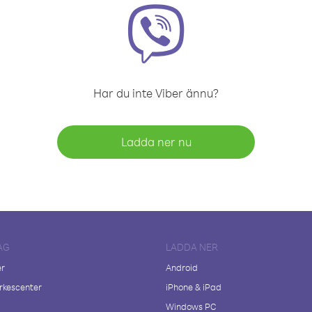
Har du inte Viber ännu?
Ladda ner nu
AG
LADDA NER
er
Android
kescenter
iPhone & iPad
Windows PC