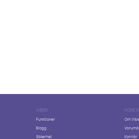
VIBER
FÖRET
Funktioner
Om Vib
Blogg
Varumär
Säkerhet
Karriär