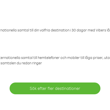
ationella samtal till din valfria destination i 30 dagar med Vibers lå
ternationella samtal till hemtelefoner och mobiler till låga priser, ut
samtalen du redan ringer
Sök efter fler destinationer