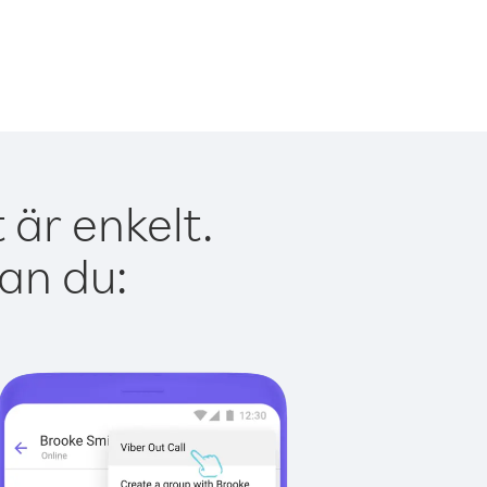
är enkelt.
kan du: