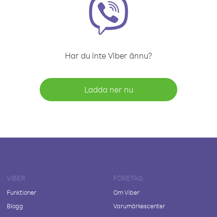
Har du inte Viber ännu?
Ladda ner nu
VIBER
FÖRETAG
Funktioner
Om Viber
Blogg
Varumärkescenter