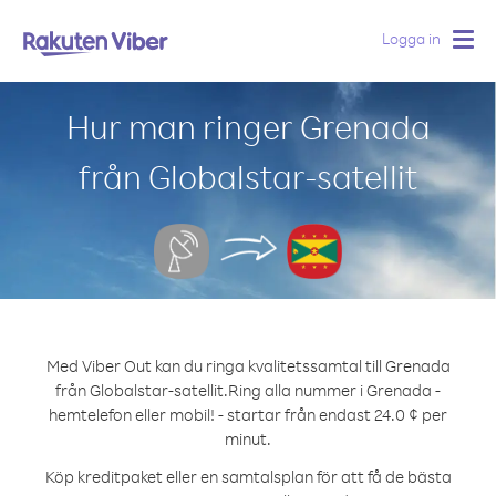
Logga in
Togg
navig
Hur man ringer Grenada
från Globalstar-satellit
Med Viber Out kan du ringa kvalitetssamtal till Grenada
från Globalstar-satellit.
Ring alla nummer i Grenada -
hemtelefon eller mobil! - startar från endast 24.0 ¢ per
minut.
Köp kreditpaket eller en samtalsplan för att få de bästa