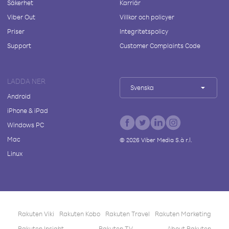
Säkerhet
Karriär
Viber Out
Villkor och policyer
Priser
Integritetspolicy
Support
Customer Complaints Code
LADDA NER
Svenska
Android
iPhone & iPad
Windows PC
Mac
©
2026
Viber Media S.à r.l.
Linux
Rakuten Viki
Rakuten Kobo
Rakuten Travel
Rakuten Marketing
Rakuten Insight
Rakuten TV
About Rakuten