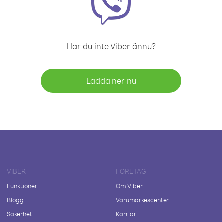
Har du inte Viber ännu?
Ladda ner nu
VIBER
FÖRETAG
Funktioner
Om Viber
Blogg
Varumärkescenter
Säkerhet
Karriär