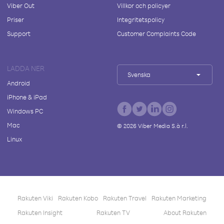
Viber Out
Villkor och policyer
Priser
Integritetspolicy
Support
Customer Complaints Code
LADDA NER
Svenska
Android
iPhone & iPad
Windows PC
Mac
©
2026
Viber Media S.à r.l.
Linux
Rakuten Viki
Rakuten Kobo
Rakuten Travel
Rakuten Marketing
Rakuten Insight
Rakuten TV
About Rakuten