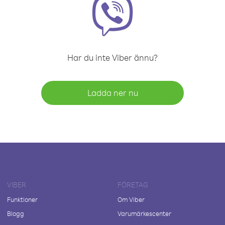
Har du inte Viber ännu?
Ladda ner nu
VIBER
FÖRETAG
Funktioner
Om Viber
Blogg
Varumärkescenter