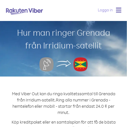
Logga in
Togg
navig
Hur man ringer Grenada
från Irridium-satellit
Med Viber Out kan du ringa kvalitetssamtal till Grenada
från Irridium-satellit.
Ring alla nummer i Grenada -
hemtelefon eller mobil! - startar från endast 24.0 ¢ per
minut.
Köp kreditpaket eller en samtalsplan för att få de bästa