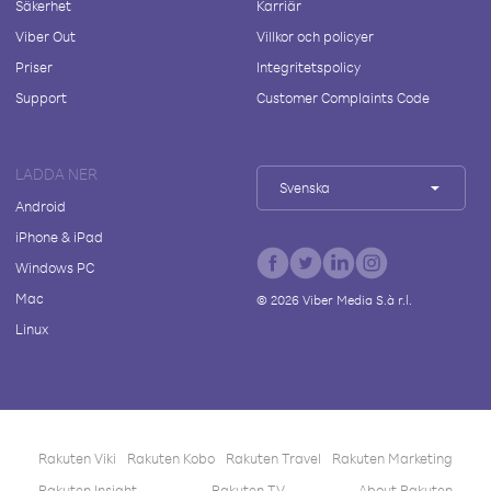
Säkerhet
Karriär
Viber Out
Villkor och policyer
Priser
Integritetspolicy
Support
Customer Complaints Code
LADDA NER
Svenska
Android
iPhone & iPad
Windows PC
Mac
©
2026
Viber Media S.à r.l.
Linux
Rakuten Viki
Rakuten Kobo
Rakuten Travel
Rakuten Marketing
Rakuten Insight
Rakuten TV
About Rakuten