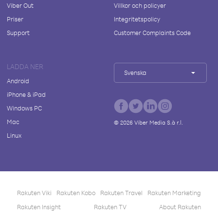
Viber Out
Villkor och policyer
Priser
Integritetspolicy
Support
Customer Complaints Code
LADDA NER
Svenska
Android
iPhone & iPad
Windows PC
Mac
©
2026
Viber Media S.à r.l.
Linux
Rakuten Viki
Rakuten Kobo
Rakuten Travel
Rakuten Marketing
Rakuten Insight
Rakuten TV
About Rakuten