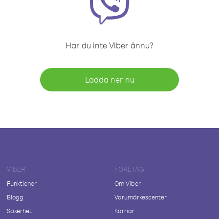
Har du inte Viber ännu?
Ladda ner nu
VIBER
FÖRETAG
Funktioner
Om Viber
Blogg
Varumärkescenter
Säkerhet
Karriär