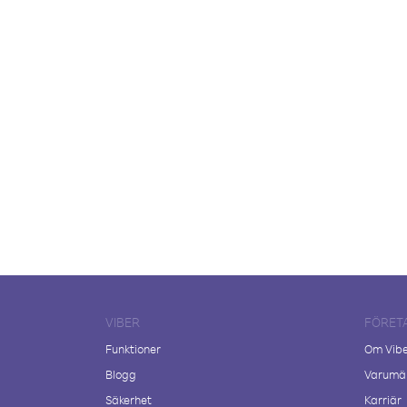
VIBER
FÖRET
Funktioner
Om Vib
Blogg
Varumär
Säkerhet
Karriär