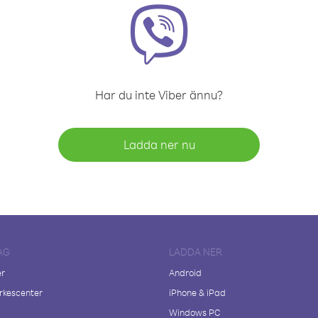
Har du inte Viber ännu?
Ladda ner nu
AG
LADDA NER
er
Android
kescenter
iPhone & iPad
Windows PC