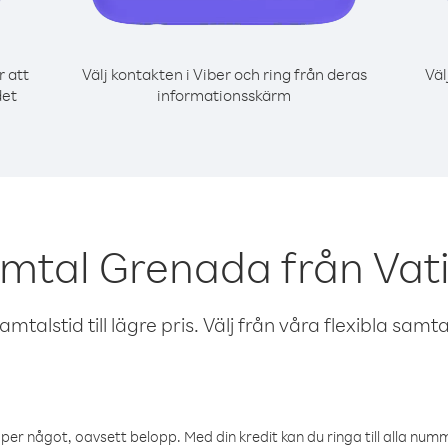
r att
Välj kontakten i Viber och ring från deras
Väl
det
informationsskärm
amtal Grenada från Vat
talstid till lägre pris. Välj från våra flexibla samtals
öper något, oavsett belopp. Med din kredit kan du ringa till alla numme