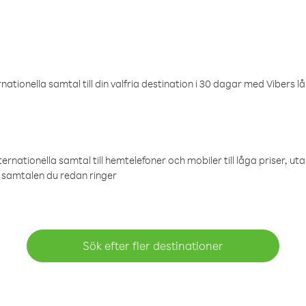
ationella samtal till din valfria destination i 30 dagar med Vibers lå
ternationella samtal till hemtelefoner och mobiler till låga priser, ut
samtalen du redan ringer
Sök efter fler destinationer