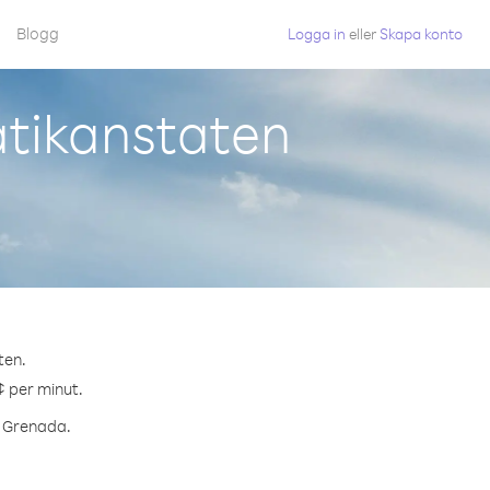
Blogg
Logga in
eller
Skapa konto
atikanstaten
ten.
¢ per minut.
l Grenada.