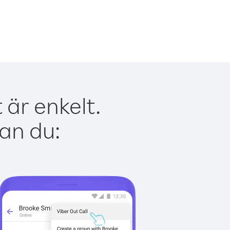
är enkelt.
kan du: