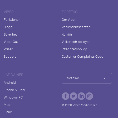
VIBER
FÖRETAG
Funktioner
Om Viber
Blogg
Varumärkescenter
Säkerhet
Karriär
Viber Out
Villkor och policyer
Priser
Integritetspolicy
Support
Customer Complaints Code
LADDA NER
Svenska
Android
iPhone & iPad
Windows PC
Mac
©
2026
Viber Media S.à r.l.
Linux