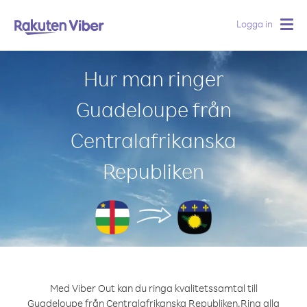
Logga in
Togg
navig
Hur man ringer
Guadeloupe från
Centralafrikanska
Republiken
Med Viber Out kan du ringa kvalitetssamtal till
Guadeloupe från Centralafrikanska Republiken.
Ring alla