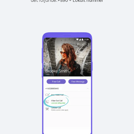
det följande:
+
+
590
Lokalt nummer