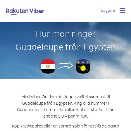
Logga in
Togg
navig
Hur man ringer
Guadeloupe från Egypten
Med Viber Out kan du ringa kvalitetssamtal till
Guadeloupe från Egypten.
Ring alla nummer i
Guadeloupe - hemtelefon eller mobil! - startar från
endast 5.9 ¢ per minut.
Köp kreditpaket eller en samtalsplan för att få de bästa