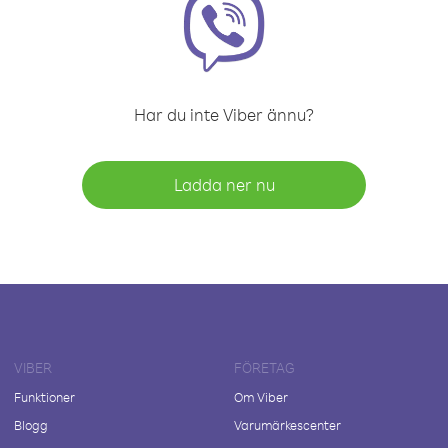
Har du inte Viber ännu?
Ladda ner nu
VIBER
FÖRETAG
Funktioner
Om Viber
Blogg
Varumärkescenter