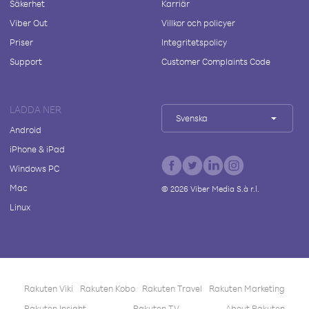
Säkerhet
Karriär
Viber Out
Villkor och policyer
Priser
Integritetspolicy
Support
Customer Complaints Code
LADDA NER
Svenska
Android
iPhone & iPad
Windows PC
Mac
©
2026
Viber Media S.à r.l.
Linux
Rakuten Viki
Rakuten Kobo
Rakuten Travel
Rakuten Marketing
Rakuten Insight
Rakuten TV
About Rakuten