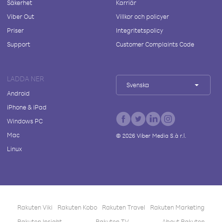
Säkerhet
Karriär
Viber Out
Villkor och policyer
Priser
Integritetspolicy
Support
Customer Complaints Code
LADDA NER
Svenska
Android
iPhone & iPad
Windows PC
Mac
©
2026
Viber Media S.à r.l.
Linux
Rakuten Viki
Rakuten Kobo
Rakuten Travel
Rakuten Marketing
Rakuten Insight
Rakuten TV
About Rakuten