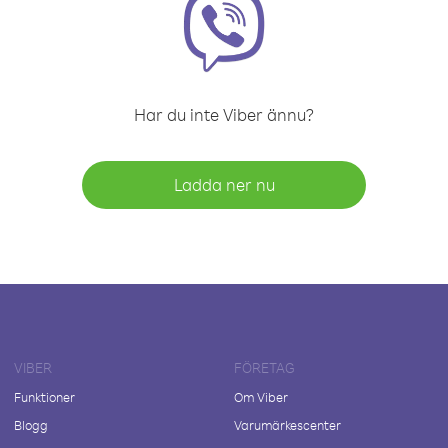
Har du inte Viber ännu?
Ladda ner nu
VIBER
FÖRETAG
Funktioner
Om Viber
Blogg
Varumärkescenter