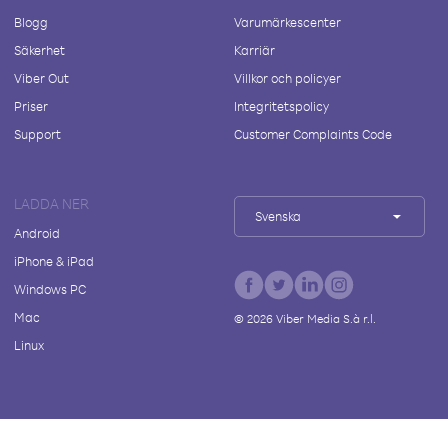
Blogg
Varumärkescenter
Säkerhet
Karriär
Viber Out
Villkor och policyer
Priser
Integritetspolicy
Support
Customer Complaints Code
LADDA NER
Svenska
Android
iPhone & iPad
Windows PC
Mac
©
2026
Viber Media S.à r.l.
Linux