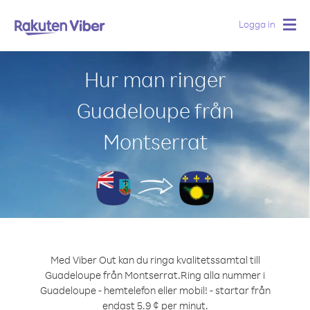
Logga in
Togg
navig
Hur man ringer
Guadeloupe från
Montserrat
Med Viber Out kan du ringa kvalitetssamtal till
Guadeloupe från Montserrat.
Ring alla nummer i
Guadeloupe - hemtelefon eller mobil! - startar från
endast 5.9 ¢ per minut.