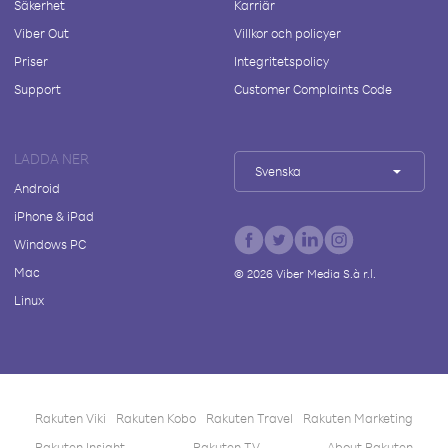
Säkerhet
Karriär
Viber Out
Villkor och policyer
Priser
Integritetspolicy
Support
Customer Complaints Code
LADDA NER
Svenska
Android
iPhone & iPad
Windows PC
Mac
©
2026
Viber Media S.à r.l.
Linux
Rakuten Viki
Rakuten Kobo
Rakuten Travel
Rakuten Marketing
Rakuten Insight
Rakuten TV
About Rakuten