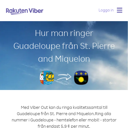
Logga in
Togg
navig
Hur man ringer
Guadeloupe från St. Pierre
and Miquelon
Med Viber Out kan du ringa kvalitetssamtal till
Guadeloupe från St. Pierre and Miquelon.
Ring alla
nummer i Guadeloupe - hemtelefon eller mobil! - startar
från endast 5.9 ¢ per minut.