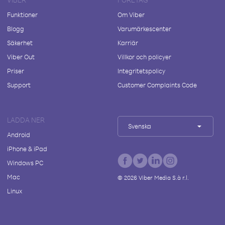
Funktioner
Om Viber
Blogg
Varumärkescenter
Säkerhet
Karriär
Viber Out
Villkor och policyer
Priser
Integritetspolicy
Support
Customer Complaints Code
LADDA NER
Svenska
Android
iPhone & iPad
Windows PC
Mac
©
2026
Viber Media S.à r.l.
Linux