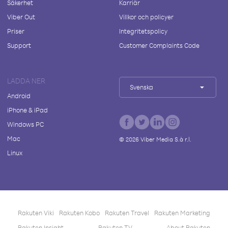
Säkerhet
Karriär
Viber Out
Villkor och policyer
Priser
Integritetspolicy
Support
Customer Complaints Code
LADDA NER
Svenska
Android
iPhone & iPad
Windows PC
Mac
©
2026
Viber Media S.à r.l.
Linux
Rakuten Viki
Rakuten Kobo
Rakuten Travel
Rakuten Marketing
Rakuten Insight
Rakuten TV
About Rakuten