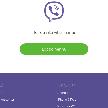
Har du inte Viber ännu?
Ladda ner nu
AG
LADDA NER
er
Android
kescenter
iPhone & iPad
Windows PC