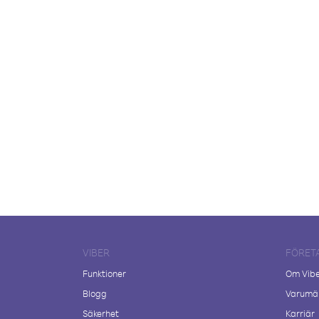
VIBER
FÖRET
Funktioner
Om Vib
Blogg
Varumär
Säkerhet
Karriär