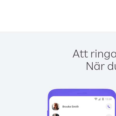
Att ring
När du