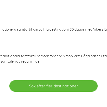
ationella samtal till din valfria destination i 30 dagar med Vibers lå
ternationella samtal till hemtelefoner och mobiler till låga priser, ut
samtalen du redan ringer
Sök efter fler destinationer