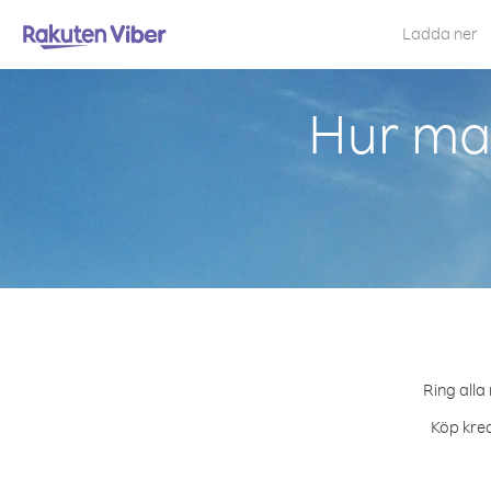
Ladda ner
Hur ma
Ring alla
Köp kred