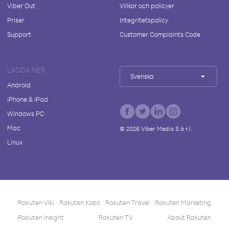
Viber Out
Villkor och policyer
Priser
Integritetspolicy
Support
Customer Complaints Code
LADDA NER
Svenska
Android
iPhone & iPad
Windows PC
Mac
©
2026
Viber Media S.à r.l.
Linux
Rakuten Viki
Rakuten Kobo
Rakuten Travel
Rakuten Marketing
Rakuten Insight
Rakuten TV
About Rakuten