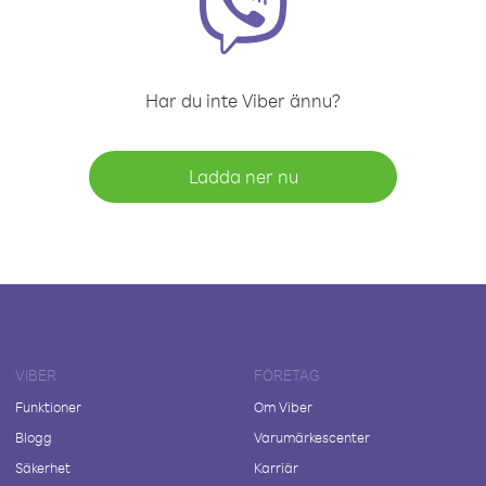
Har du inte Viber ännu?
Ladda ner nu
VIBER
FÖRETAG
Funktioner
Om Viber
Blogg
Varumärkescenter
Säkerhet
Karriär