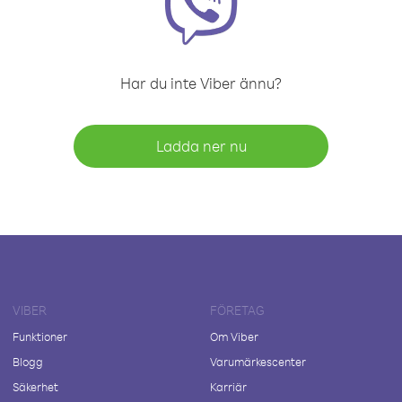
Har du inte Viber ännu?
Ladda ner nu
VIBER
FÖRETAG
Funktioner
Om Viber
Blogg
Varumärkescenter
Säkerhet
Karriär