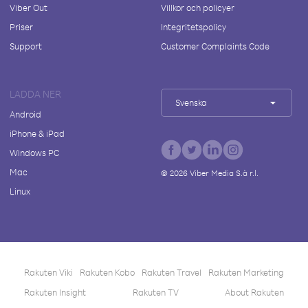
Viber Out
Villkor och policyer
Priser
Integritetspolicy
Support
Customer Complaints Code
LADDA NER
Svenska
Android
iPhone & iPad
Windows PC
Mac
©
2026
Viber Media S.à r.l.
Linux
Rakuten Viki
Rakuten Kobo
Rakuten Travel
Rakuten Marketing
Rakuten Insight
Rakuten TV
About Rakuten