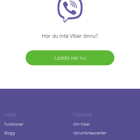
Har du inte Viber ännu?
Ladda ner nu
VIBER
FÖRETAG
Funktioner
Om Viber
Blogg
Varumärkescenter