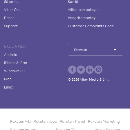
Säkerhet
Karriär
Viber Out
Villkor och policyer
Priser
Integritetspolicy
Support
Customer Complaints Code
LADDA NER
Svenska
Android
iPhone & iPad
Windows PC
Mac
©
2026
Viber Media S.à r.l.
Linux
Rakuten Viki
Rakuten Kobo
Rakuten Travel
Rakuten Marketing
Rakuten Insight
Rakuten TV
About Rakuten