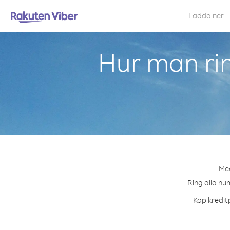
Ladda ner
Hur man ri
Med
Ring alla nu
Köp kreditp