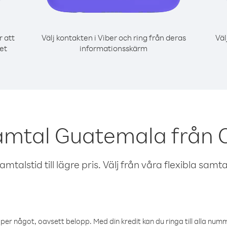
r att
Välj kontakten i Viber och ring från deras
Väl
et
informationsskärm
amtal Guatemala från 
talstid till lägre pris. Välj från våra flexibla samtals
öper något, oavsett belopp. Med din kredit kan du ringa till alla numme