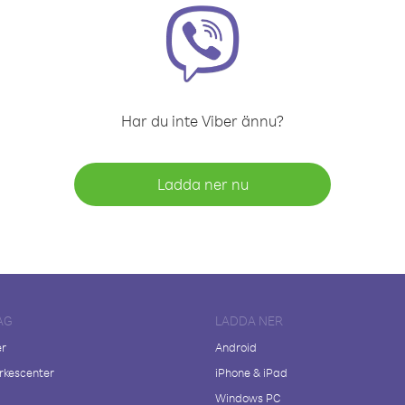
Har du inte Viber ännu?
Ladda ner nu
AG
LADDA NER
er
Android
kescenter
iPhone & iPad
Windows PC