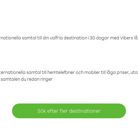
ationella samtal till din valfria destination i 30 dagar med Vibers lå
ternationella samtal till hemtelefoner och mobiler till låga priser, ut
samtalen du redan ringer
Sök efter fler destinationer