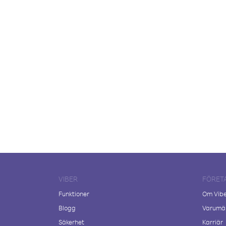
VIBER
FÖRET
Funktioner
Om Vib
Blogg
Varumär
Säkerhet
Karriär