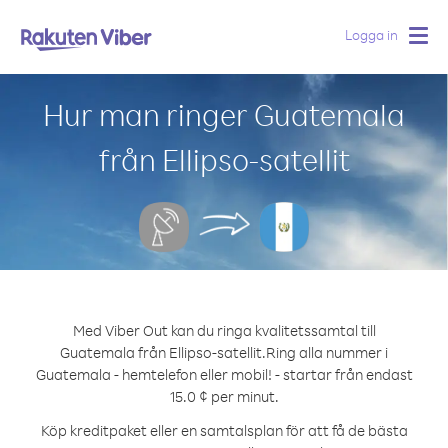
Logga in
Togg
navig
Hur man ringer Guatemala
från Ellipso-satellit
Med Viber Out kan du ringa kvalitetssamtal till
Guatemala från Ellipso-satellit.
Ring alla nummer i
Guatemala - hemtelefon eller mobil! - startar från endast
15.0 ¢ per minut.
Köp kreditpaket eller en samtalsplan för att få de bästa