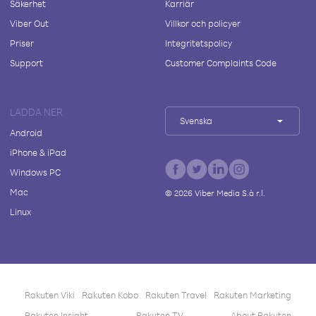
Säkerhet
Karriär
Viber Out
Villkor och policyer
Priser
Integritetspolicy
Support
Customer Complaints Code
LADDA NER
Svenska
Android
iPhone & iPad
Windows PC
Mac
©
2026
Viber Media S.à r.l.
Linux
Rakuten Viki
Rakuten Kobo
Rakuten Travel
Rakuten Marketing
Rakuten Insight
Rakuten TV
About Rakuten