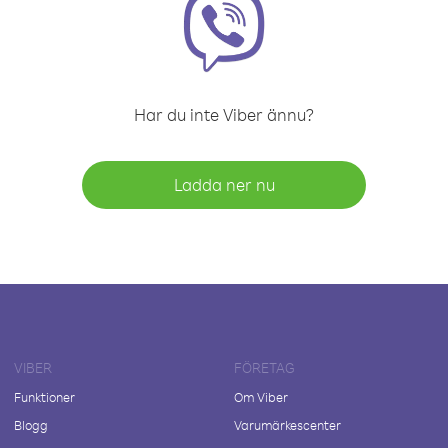
Har du inte Viber ännu?
Ladda ner nu
VIBER
FÖRETAG
Funktioner
Om Viber
Blogg
Varumärkescenter