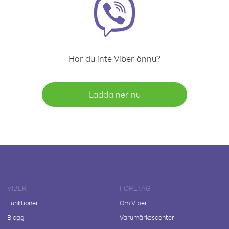
Har du inte Viber ännu?
Ladda ner nu
VIBER
FÖRETAG
Funktioner
Om Viber
Blogg
Varumärkescenter