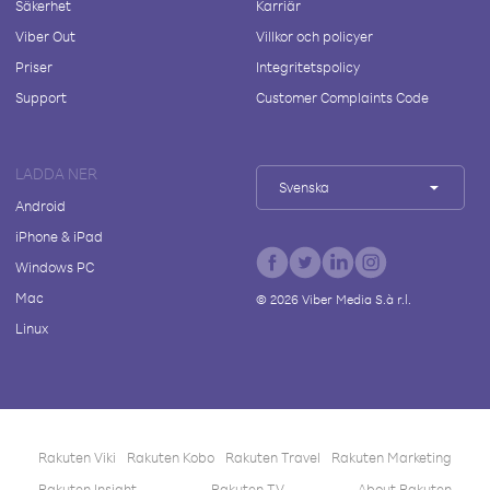
Säkerhet
Karriär
Viber Out
Villkor och policyer
Priser
Integritetspolicy
Support
Customer Complaints Code
LADDA NER
Svenska
Android
iPhone & iPad
Windows PC
Mac
©
2026
Viber Media S.à r.l.
Linux
Rakuten Viki
Rakuten Kobo
Rakuten Travel
Rakuten Marketing
Rakuten Insight
Rakuten TV
About Rakuten