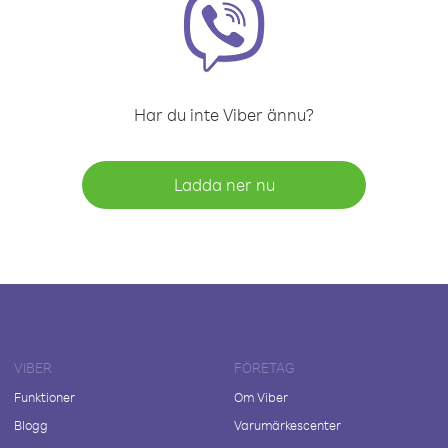
Har du inte Viber ännu?
Ladda ner nu
VIBER
FÖRETAG
Funktioner
Om Viber
Blogg
Varumärkescenter