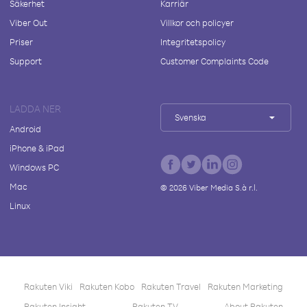
Säkerhet
Karriär
Viber Out
Villkor och policyer
Priser
Integritetspolicy
Support
Customer Complaints Code
LADDA NER
Svenska
Android
iPhone & iPad
Windows PC
Mac
©
2026
Viber Media S.à r.l.
Linux
Rakuten Viki
Rakuten Kobo
Rakuten Travel
Rakuten Marketing
Rakuten Insight
Rakuten TV
About Rakuten