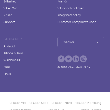
Säkerhet
Karriär
Viber Out
Villkor och policyer
Priser
Integritetspolicy
Support
Customer Complaints Code
LADDA NER
Svenska
Android
iPhone & iPad
Windows PC
Mac
©
2026
Viber Media S.à r.l.
Linux
Rakuten Viki
Rakuten Kobo
Rakuten Travel
Rakuten Marketing
Rakuten Insight
Rakuten TV
About Rakuten