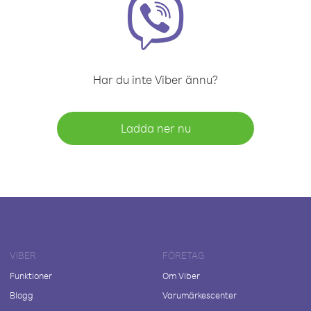
Har du inte Viber ännu?
Ladda ner nu
VIBER
FÖRETAG
Funktioner
Om Viber
Blogg
Varumärkescenter