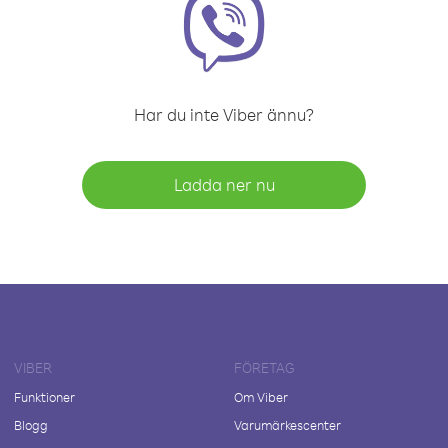
Har du inte Viber ännu?
Ladda ner nu
VIBER
FÖRETAG
Funktioner
Om Viber
Blogg
Varumärkescenter