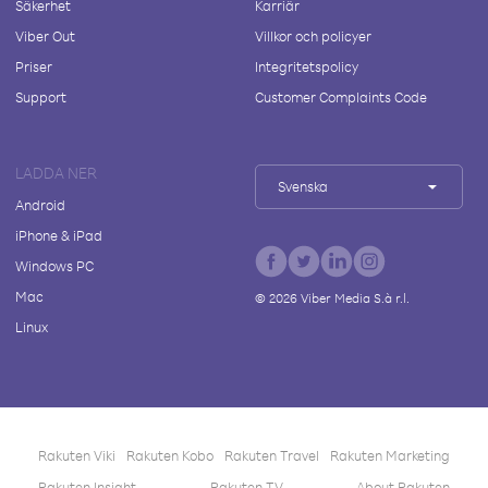
Säkerhet
Karriär
Viber Out
Villkor och policyer
Priser
Integritetspolicy
Support
Customer Complaints Code
LADDA NER
Svenska
Android
iPhone & iPad
Windows PC
Mac
©
2026
Viber Media S.à r.l.
Linux
Rakuten Viki
Rakuten Kobo
Rakuten Travel
Rakuten Marketing
Rakuten Insight
Rakuten TV
About Rakuten