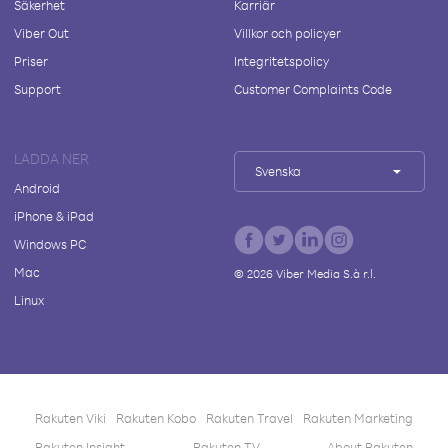
Säkerhet
Karriär
Viber Out
Villkor och policyer
Priser
Integritetspolicy
Support
Customer Complaints Code
LADDA NER
Svenska
Android
iPhone & iPad
Windows PC
Mac
©
2026
Viber Media S.à r.l.
Linux
Rakuten Viki
Rakuten Kobo
Rakuten Travel
Rakuten Marketing
Rakuten Insight
Rakuten TV
About Rakuten