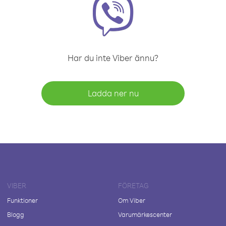
Har du inte Viber ännu?
Ladda ner nu
VIBER
FÖRETAG
Funktioner
Om Viber
Blogg
Varumärkescenter