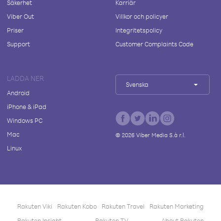
Säkerhet
Karriär
Viber Out
Villkor och policyer
Priser
Integritetspolicy
Support
Customer Complaints Code
LADDA NER
Svenska
Android
iPhone & iPad
Windows PC
Mac
©
2026
Viber Media S.à r.l.
Linux
Rakuten Viki
Rakuten Kobo
Rakuten Travel
Rakuten Marketing
Rakuten Insight
Rakuten TV
About Rakuten