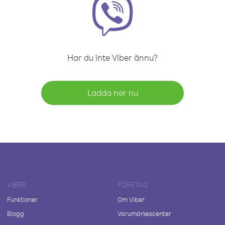
Har du inte Viber ännu?
Ladda ner nu
VIBER
FÖRETAG
Funktioner
Om Viber
Blogg
Varumärkescenter