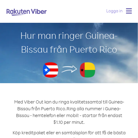
Logga in
Togg
navig
Hur man ringer Guinea-
Bissau från Puerto Rico
Med Viber Out kan du ringa kvalitetssamtal till Guinea-
Bissau från Puerto Rico.
Ring alla nummer i Guinea-
Bissau - hemtelefon eller mobil! - startar från endast
$1.10 per minut.
Köp kreditpaket eller en samtalsplan för att få de bästa