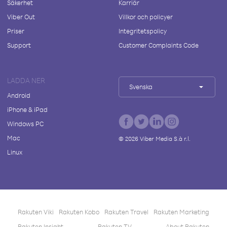
Säkerhet
Karriär
Viber Out
Villkor och policyer
Priser
Integritetspolicy
Support
Customer Complaints Code
LADDA NER
Svenska
Android
iPhone & iPad
Windows PC
Mac
©
2026
Viber Media S.à r.l.
Linux
Rakuten Viki
Rakuten Kobo
Rakuten Travel
Rakuten Marketing
Rakuten Insight
Rakuten TV
About Rakuten