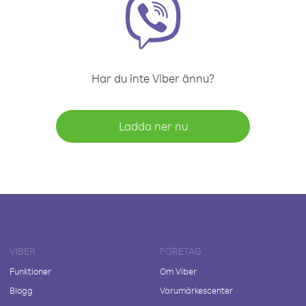
Har du inte Viber ännu?
Ladda ner nu
VIBER
FÖRETAG
Funktioner
Om Viber
Blogg
Varumärkescenter