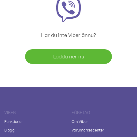
Har du inte Viber ännu?
Ladda ner nu
VIBER
FÖRETAG
Funktioner
Om Viber
Blogg
Varumärkescenter