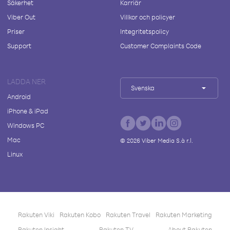
Säkerhet
Karriär
Viber Out
Villkor och policyer
Priser
Integritetspolicy
Support
Customer Complaints Code
LADDA NER
Svenska
Android
iPhone & iPad
Windows PC
Mac
©
2026
Viber Media S.à r.l.
Linux
Rakuten Viki
Rakuten Kobo
Rakuten Travel
Rakuten Marketing
Rakuten Insight
Rakuten TV
About Rakuten