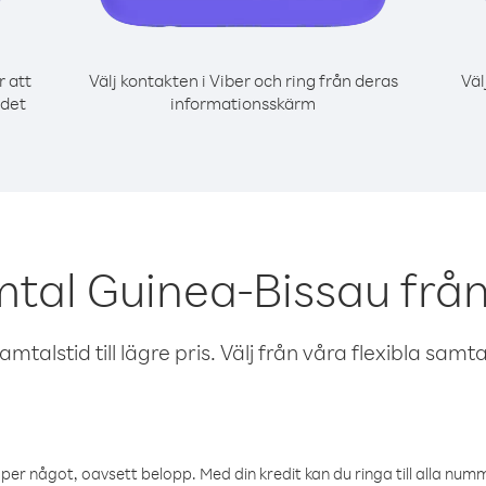
r att
Välj kontakten i Viber och ring från deras
Väl
 det
informationsskärm
mtal Guinea-Bissau fr
talstid till lägre pris. Välj från våra flexibla samtals
öper något, oavsett belopp. Med din kredit kan du ringa till alla numme