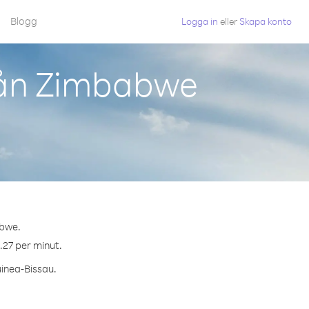
Blogg
Logga in
eller
Skapa konto
rån Zimbabwe
abwe.
.27 per minut.
uinea-Bissau.