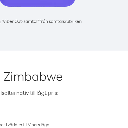
j "Viber Out-samtal" från samtalsrubriken
ån Zimbabwe
alternativ till lågt pris:
r i världen till Vibers låga