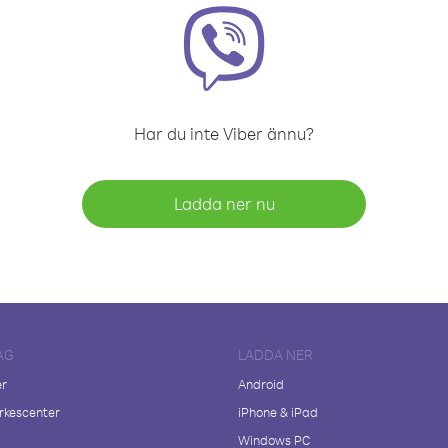
Har du inte Viber ännu?
Ladda ner nu
AG
LADDA NER
er
Android
kescenter
iPhone & iPad
Windows PC