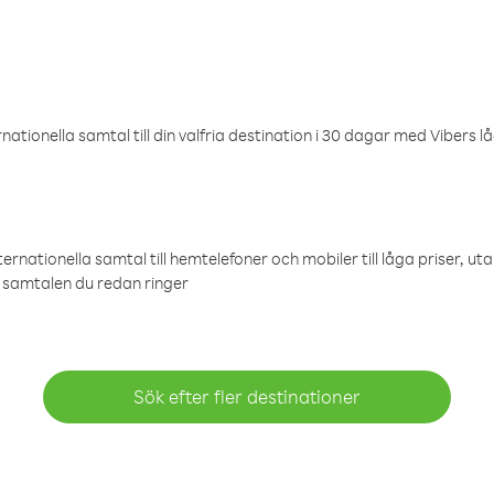
ationella samtal till din valfria destination i 30 dagar med Vibers lå
ternationella samtal till hemtelefoner och mobiler till låga priser, ut
samtalen du redan ringer
Sök efter fler destinationer