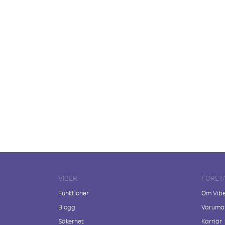
VIBER
FÖRET
Funktioner
Om Vib
Blogg
Varumär
Säkerhet
Karriär