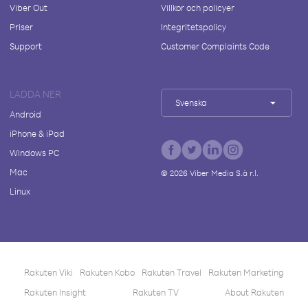
Viber Out
Villkor och policyer
Priser
Integritetspolicy
Support
Customer Complaints Code
LADDA NER
Svenska
Android
iPhone & iPad
Windows PC
Mac
©
2026
Viber Media S.à r.l.
Linux
Rakuten Viki
Rakuten Kobo
Rakuten Travel
Rakuten Marketing
Rakuten Insight
Rakuten TV
About Rakuten