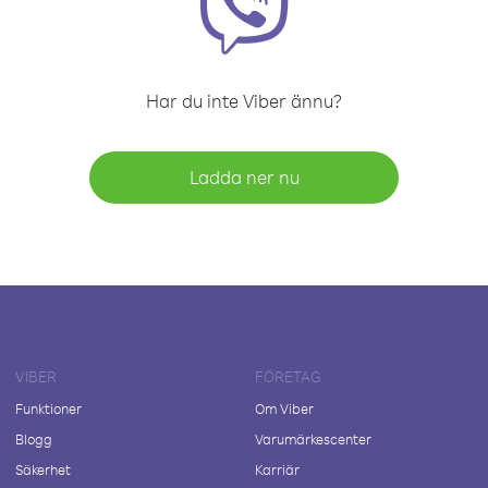
Har du inte Viber ännu?
Ladda ner nu
VIBER
FÖRETAG
Funktioner
Om Viber
Blogg
Varumärkescenter
Säkerhet
Karriär