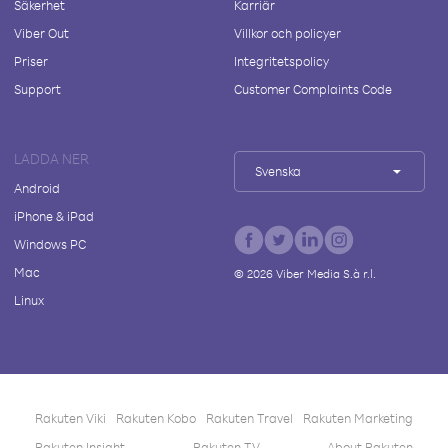
Säkerhet
Karriär
Viber Out
Villkor och policyer
Priser
Integritetspolicy
Support
Customer Complaints Code
LADDA NER
Svenska
Android
iPhone & iPad
Windows PC
Mac
©
2026
Viber Media S.à r.l.
Linux
Rakuten Viki
Rakuten Kobo
Rakuten Travel
Rakuten Marketing
Rakuten Insight
Rakuten TV
About Rakuten