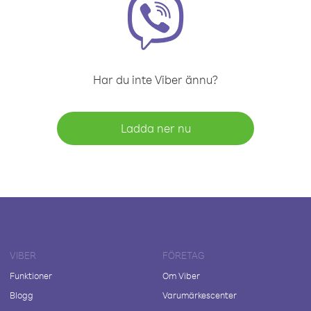
Har du inte Viber ännu?
Ladda ner nu
VIBER
FÖRETAG
Funktioner
Om Viber
Blogg
Varumärkescenter