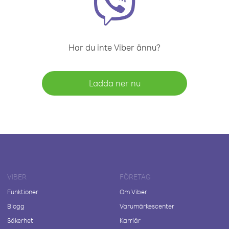
Har du inte Viber ännu?
Ladda ner nu
VIBER
FÖRETAG
Funktioner
Om Viber
Blogg
Varumärkescenter
Säkerhet
Karriär