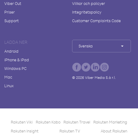
Viber Out
Villkor och policyer
Priser
Integritetspolicy
Support
Customer Complaints Code
LADDA NER
Svenska
Android
iPhone & iPad
Windows PC
Mac
©
2026
Viber Media S.à r.l.
Linux
Rakuten Viki
Rakuten Kobo
Rakuten Travel
Rakuten Marketing
Rakuten Insight
Rakuten TV
About Rakuten