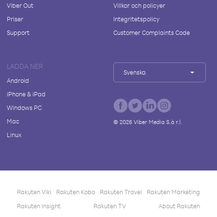
Viber Out
Villkor och policyer
Priser
Integritetspolicy
Support
Customer Complaints Code
LADDA NER
Svenska
Android
iPhone & iPad
Windows PC
Mac
©
2026
Viber Media S.à r.l.
Linux
Rakuten Viki
Rakuten Kobo
Rakuten Travel
Rakuten Marketing
Rakuten Insight
Rakuten TV
About Rakuten