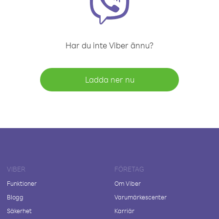
Har du inte Viber ännu?
Ladda ner nu
VIBER
FÖRETAG
Funktioner
Om Viber
Blogg
Varumärkescenter
Säkerhet
Karriär