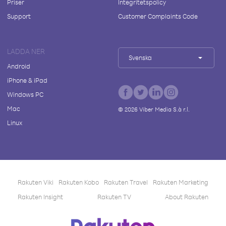
Priser
Integritetspolicy
Support
Customer Complaints Code
LADDA NER
Svenska
Android
iPhone & iPad
Windows PC
Mac
©
2026
Viber Media S.à r.l.
Linux
Rakuten Viki
Rakuten Kobo
Rakuten Travel
Rakuten Marketing
Rakuten Insight
Rakuten TV
About Rakuten