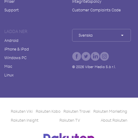
Priser
Integritetspolicy
Support
Customer Complaints Code
LADDA NER
Svenska
Android
iPhone & iPad
Windows PC
Mac
©
2026
Viber Media S.à r.l.
Linux
Rakuten Viki
Rakuten Kobo
Rakuten Travel
Rakuten Marketing
Rakuten Insight
Rakuten TV
About Rakuten