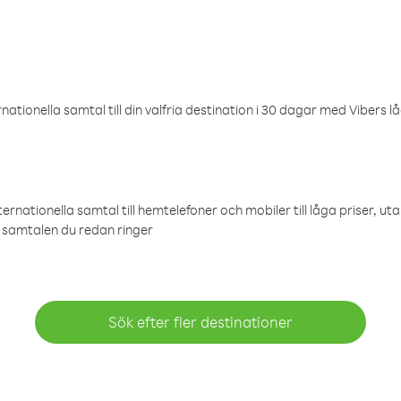
ationella samtal till din valfria destination i 30 dagar med Vibers lå
ternationella samtal till hemtelefoner och mobiler till låga priser, ut
samtalen du redan ringer
Sök efter fler destinationer