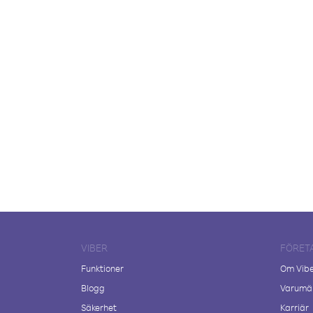
VIBER
FÖRET
Funktioner
Om Vib
Blogg
Varumär
Säkerhet
Karriär