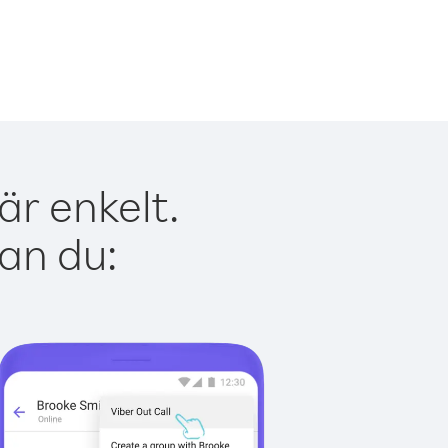
är enkelt.
kan du: