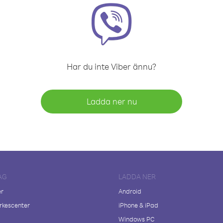
Har du inte Viber ännu?
Ladda ner nu
AG
LADDA NER
er
Android
kescenter
iPhone & iPad
Windows PC