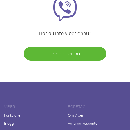
Har du inte Viber ännu?
Ladda ner nu
VIBER
FÖRETAG
Funktioner
Om Viber
Blogg
Varumärkescenter