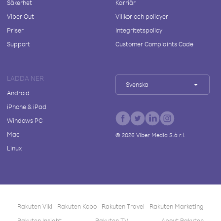
Säkerhet
Karriär
Viber Out
Villkor och policyer
Priser
Integritetspolicy
Support
Customer Complaints Code
LADDA NER
Svenska
Android
iPhone & iPad
Windows PC
Mac
©
2026
Viber Media S.à r.l.
Linux
Rakuten Viki
Rakuten Kobo
Rakuten Travel
Rakuten Marketing
Rakuten Insight
Rakuten TV
About Rakuten