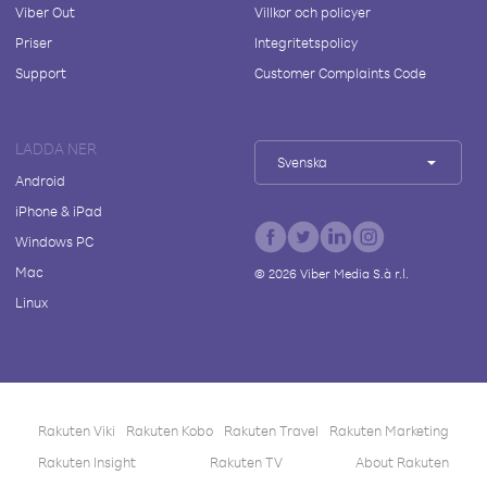
Viber Out
Villkor och policyer
Priser
Integritetspolicy
Support
Customer Complaints Code
LADDA NER
Svenska
Android
iPhone & iPad
Windows PC
Mac
©
2026
Viber Media S.à r.l.
Linux
Rakuten Viki
Rakuten Kobo
Rakuten Travel
Rakuten Marketing
Rakuten Insight
Rakuten TV
About Rakuten