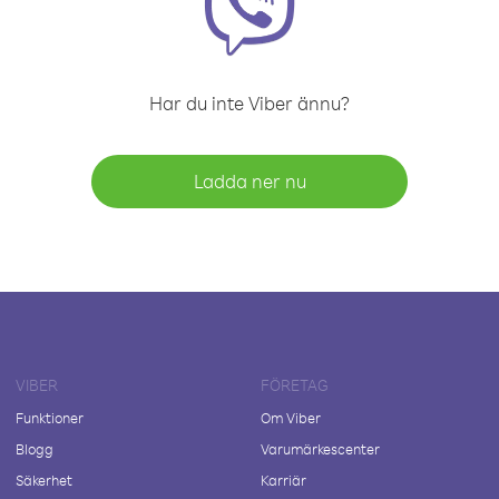
Har du inte Viber ännu?
Ladda ner nu
VIBER
FÖRETAG
Funktioner
Om Viber
Blogg
Varumärkescenter
Säkerhet
Karriär