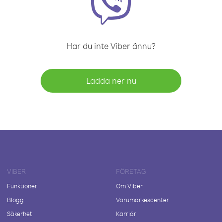
Har du inte Viber ännu?
Ladda ner nu
VIBER
FÖRETAG
Funktioner
Om Viber
Blogg
Varumärkescenter
Säkerhet
Karriär