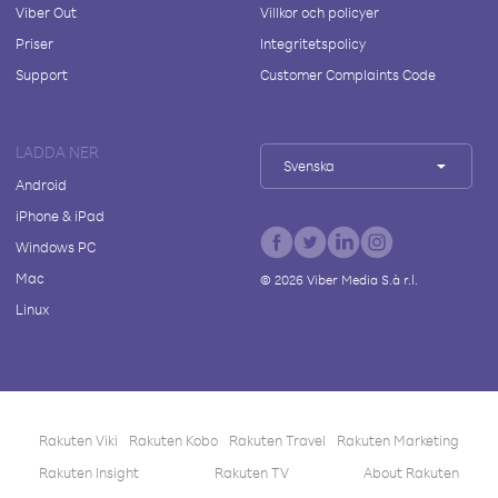
Viber Out
Villkor och policyer
Priser
Integritetspolicy
Support
Customer Complaints Code
LADDA NER
Svenska
Android
iPhone & iPad
Windows PC
Mac
©
2026
Viber Media S.à r.l.
Linux
Rakuten Viki
Rakuten Kobo
Rakuten Travel
Rakuten Marketing
Rakuten Insight
Rakuten TV
About Rakuten