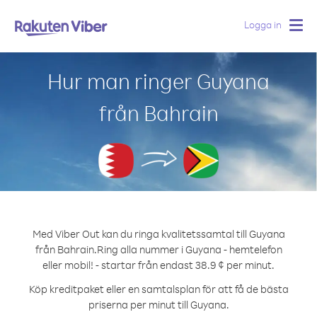
Logga in
Togg
navig
Hur man ringer Guyana
från Bahrain
Med Viber Out kan du ringa kvalitetssamtal till Guyana
från Bahrain.
Ring alla nummer i Guyana - hemtelefon
eller mobil! - startar från endast 38.9 ¢ per minut.
Köp kreditpaket eller en samtalsplan för att få de bästa
priserna per minut till Guyana.