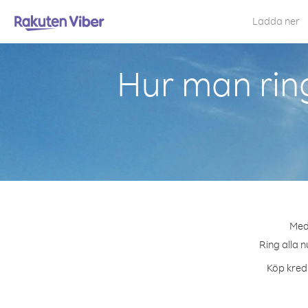
Ladda ner
Hur man rin
Med 
Ring alla n
Köp kredi