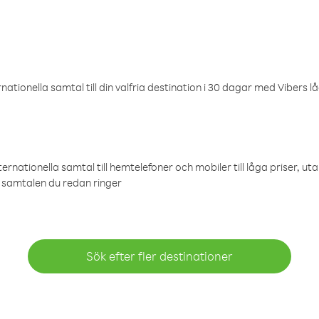
ationella samtal till din valfria destination i 30 dagar med Vibers lå
ternationella samtal till hemtelefoner och mobiler till låga priser, ut
samtalen du redan ringer
Sök efter fler destinationer