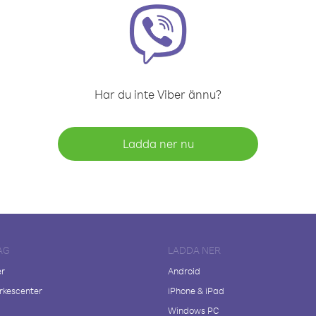
Har du inte Viber ännu?
Ladda ner nu
AG
LADDA NER
er
Android
kescenter
iPhone & iPad
Windows PC