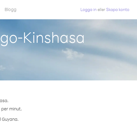
Blogg
Logga in
eller
Skapa konto
ngo-Kinshasa
hasa.
¢ per minut.
ll Guyana.