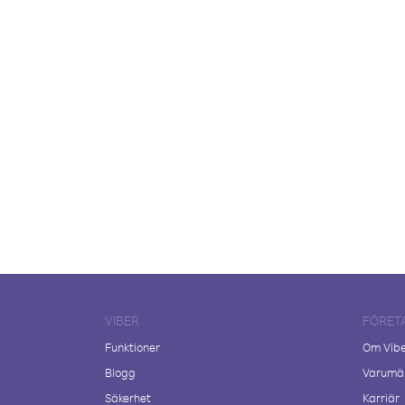
VIBER
FÖRET
Funktioner
Om Vib
Blogg
Varumär
Säkerhet
Karriär