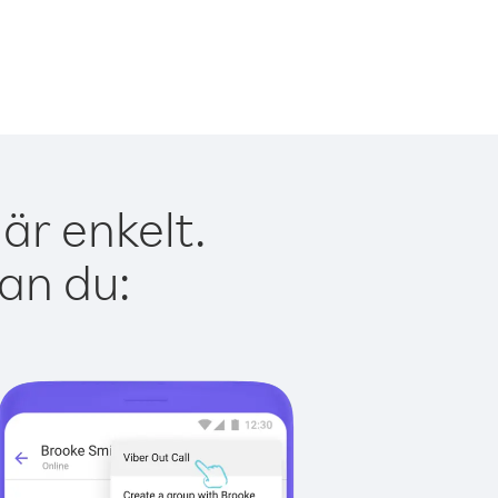
är enkelt.
kan du: