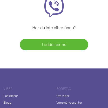
Har du inte Viber ännu?
Ladda ner nu
VIBER
FÖRETAG
Funktioner
Om Viber
Blogg
Varumärkescenter