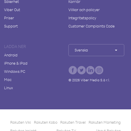
Säkerhet
Karriär
Viber Out
Villkor och policyer
Priser
Integritetspolicy
Support
Customer Complaints Code
LADDA NER
Svenska
Android
iPhone & iPad
Windows PC
Mac
©
2026
Viber Media S.à r.l.
Linux
Rakuten Viki
Rakuten Kobo
Rakuten Travel
Rakuten Marketing
Rakuten Insight
Rakuten TV
About Rakuten