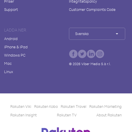
Priser
Integritetspolicy
Support
Customer Complaints Code
LADDA NER
Svenska
Android
iPhone & iPad
Windows PC
Mac
©
2026
Viber Media S.à r.l.
Linux
Rakuten Viki
Rakuten Kobo
Rakuten Travel
Rakuten Marketing
Rakuten Insight
Rakuten TV
About Rakuten