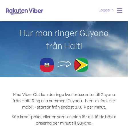
Logga in
Togg
navig
Hur man ringer Guyana
från Haiti
Med Viber Out kan du ringa kvalitetssamtal till Guyana
från Haiti.
Ring alla nummer i Guyana - hemtelefon eller
mobil! - startar från endast 37.0 ¢ per minut.
Köp kreditpaket eller en samtalsplan för att få de bästa
priserna per minut till Guyana.