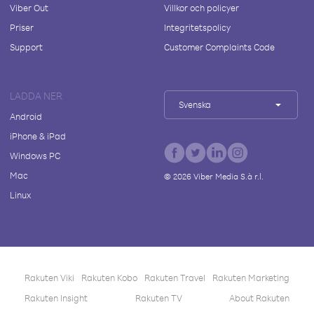
Viber Out
Villkor och policyer
Priser
Integritetspolicy
Support
Customer Complaints Code
LADDA NER
Svenska
Android
iPhone & iPad
Windows PC
Mac
©
2026
Viber Media S.à r.l.
Linux
Rakuten Viki
Rakuten Kobo
Rakuten Travel
Rakuten Marketing
Rakuten Insight
Rakuten TV
About Rakuten