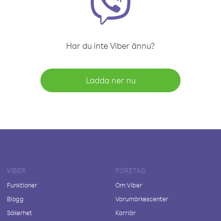
Har du inte Viber ännu?
Ladda ner nu
VIBER
FÖRETAG
Funktioner
Om Viber
Blogg
Varumärkescenter
Säkerhet
Karriär