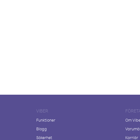
VIBER
FÖRET
Funktioner
Om Vib
Blogg
Varumär
Säkerhet
Karriär