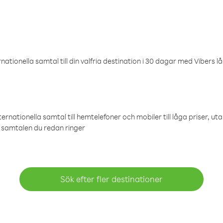
ationella samtal till din valfria destination i 30 dagar med Vibers lå
ternationella samtal till hemtelefoner och mobiler till låga priser, ut
samtalen du redan ringer
Sök efter fler destinationer