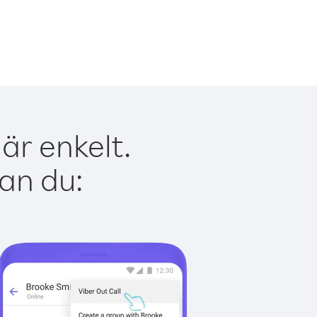
är enkelt.
kan du: