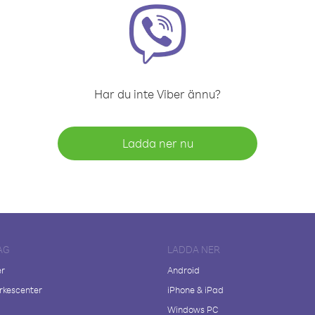
Har du inte Viber ännu?
Ladda ner nu
AG
LADDA NER
er
Android
kescenter
iPhone & iPad
Windows PC