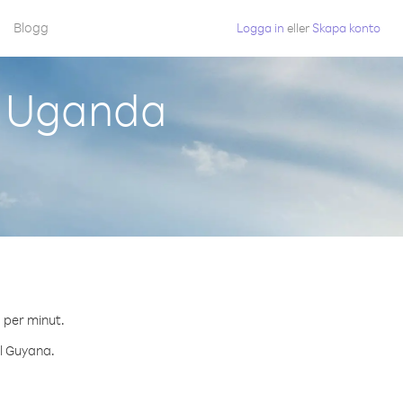
Blogg
Logga in
eller
Skapa konto
n Uganda
.
¢ per minut.
ll Guyana.