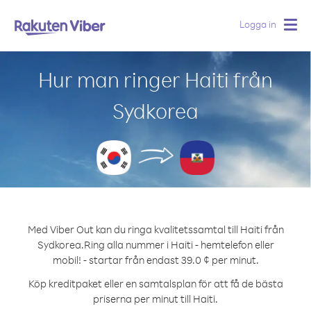
Logga in
Togg
navig
Hur man ringer Haiti från
Sydkorea
Med Viber Out kan du ringa kvalitetssamtal till Haiti från
Sydkorea.
Ring alla nummer i Haiti - hemtelefon eller
mobil! - startar från endast 39.0 ¢ per minut.
Köp kreditpaket eller en samtalsplan för att få de bästa
priserna per minut till Haiti.