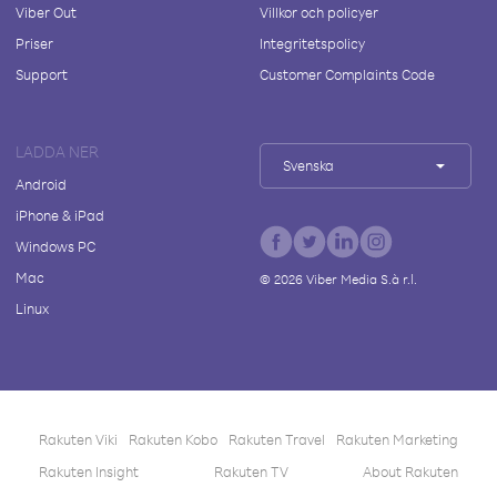
Viber Out
Villkor och policyer
Priser
Integritetspolicy
Support
Customer Complaints Code
LADDA NER
Svenska
Android
iPhone & iPad
Windows PC
Mac
©
2026
Viber Media S.à r.l.
Linux
Rakuten Viki
Rakuten Kobo
Rakuten Travel
Rakuten Marketing
Rakuten Insight
Rakuten TV
About Rakuten