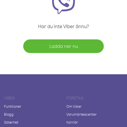
Har du inte Viber ännu?
Ladda ner nu
VIBER
FÖRETAG
Funktioner
Om Viber
Blogg
Varumärkescenter
Säkerhet
Karriär